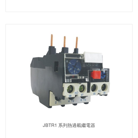
JBTR1 系列熱過載繼電器