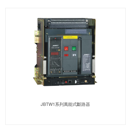
JBTW1系列萬能式斷路器