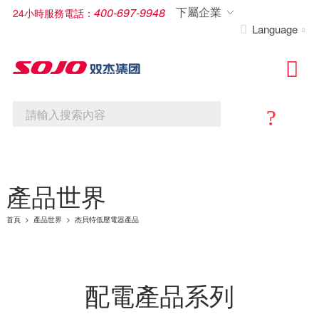
下屬企業
400-697-9948
24小時服務電話：
Language



首頁
關于雙杰
新聞快訊
?
產品世界
新能源
服務與案例
產品世界
人才招聘
采購公告
投資者關系
首頁
>
產品世界
>
杰貝特低壓電器產品
聯系我們
配電產品系列