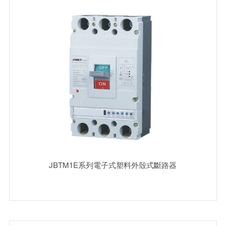
JBTM1E系列電子式塑料外殼式斷路器