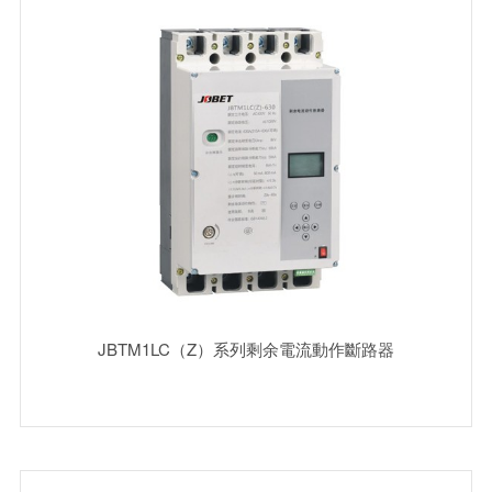
JBTM1LC（Z）系列剩余電流動作斷路器