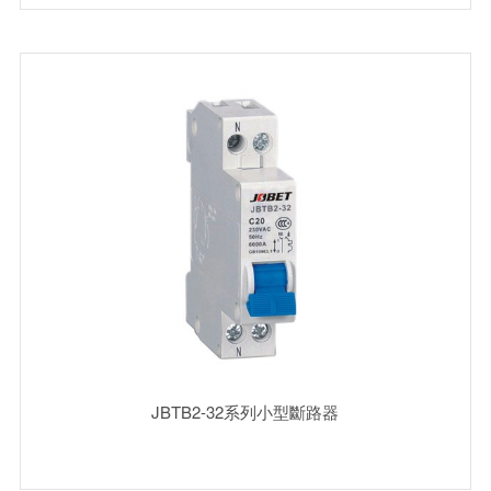
JBTB2-32系列小型斷路器