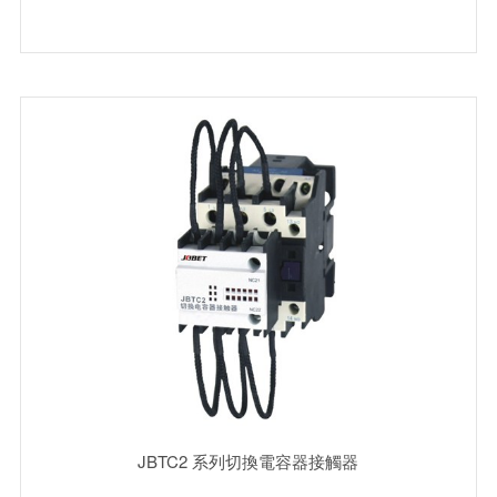
JBTC2 系列切換電容器接觸器