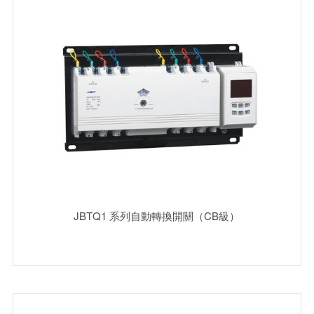
JBTQ1 系列自動轉換開關（CB級）