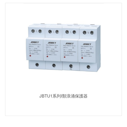
JBTU1系列I類浪涌保護器