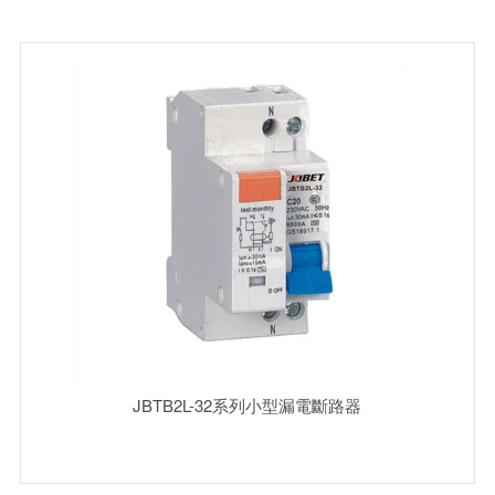
JBTB2L-32系列小型漏電斷路器