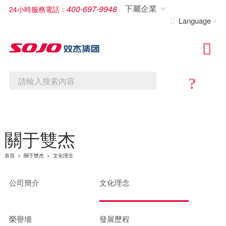
下屬企業
400-697-9948
24小時服務電話：
Language



首頁
關于雙杰
新聞快訊
?
產品世界
新能源
服務與案例
關于雙杰
人才招聘
采購公告
投資者關系
首頁
>
關于雙杰
>
文化理念
公司簡介
文化理念
聯系我們
榮譽墻
發展歷程