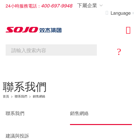
下屬企業
400-697-9948
24小時服務電話：
Language



首頁
關于雙杰
新聞快訊
?
產品世界
新能源
服務與案例
聯系我們
人才招聘
采購公告
投資者關系
首頁
>
聯系我們
>
銷售網絡
聯系我們
銷售網絡
聯系我們
建議與投訴