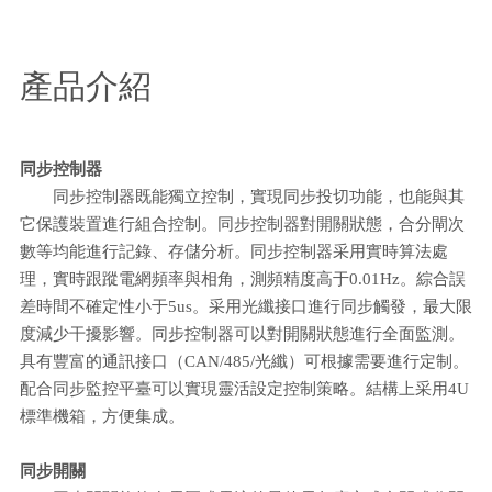
產品介紹
同步控制器
同步控制器既能獨立控制，實現同步投切功能，也能與其
它保護裝置進行組合控制。同步控制器對開關狀態，合分閘次
數等均能進行記錄、存儲分析。同步控制器采用實時算法處
理，實時跟蹤電網頻率與相角，測頻精度高于0.01Hz。綜合誤
差時間不確定性小于5us。采用光纖接口進行同步觸發，最大限
度減少干擾影響。同步控制器可以對開關狀態進行全面監測。
具有豐富的通訊接口（CAN/485/光纖）可根據需要進行定制。
配合同步監控平臺可以實現靈活設定控制策略。結構上采用4U
標準機箱，方便集成。
同步開關