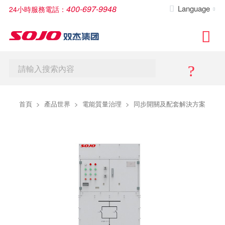
400-697-9948
Language
24小時服務電話：



首頁
關于雙杰
新聞快訊
?
產品世界
新能源
服務與案例
首頁
>
產品世界
>
電能質量治理
>
同步開關及配套解決方案
人才招聘
采購公告
投資者關系
聯系我們